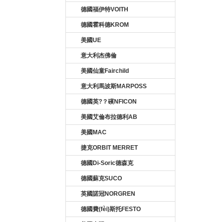
德國福伊特VOITH
德國霍科德KROM
美國UE
意大利杰佛倫
美國仙童Fairchild
意大利馬波斯MARPOSS
德國英?？礗NFICON
美國艾倫布拉德利AB
美國MAC
捷克ORBIT MERRET
德國Di-Soric德森克
德國蘇克SUCO
英國諾冠NORGREN
德國費(fèi)斯托FESTO