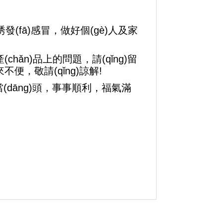
fā)感冒，做好個(gè)人及家
chǎn)品上的問題，請(qǐng)留
來不便，敬請(qǐng)諒解!
(dāng)頭，事事順利，福氣滿