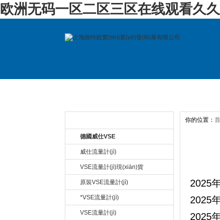
欧洲无码一区二区三区在线观看久久
首 頁
關(guān)于公司
產(ch
你的位置：
產(chǎn)品目錄 Product
德國威仕VSE
威仕流量計(jì)
VSE流量計(jì)現(xiàn)貨
2025
原裝VSE流量計(jì)
*VSE流量計(jì)
2025
VSE流量計(jì)
2025