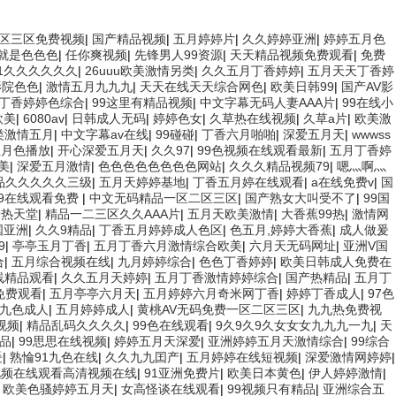
区三区免费视频
|
国产精品视频
|
五月婷婷片
|
久久婷婷亚洲
|
婷婷五月色
就是色色色
|
任你爽视频
|
先锋男人99资源
|
天天精品视频免费观看
|
免费
91久久久久久久
|
26uuu欧美激情另类
|
久久五月丁香婷婷
|
五月天天丁香婷
影院色色
|
激情五月九九九
|
天天在线天天综合网色
|
欧美日韩99
|
国产AV影
丁香婷婷色综合
|
99这里有精品视频
|
中文字幕无码人妻AAA片
|
99在线小
欧美
|
6080av
|
日韩成人无码
|
婷婷色女
|
久草热在线视频
|
久草a片
|
欧美激
类激情五月
|
中文字幕av在线
|
99碰碰
|
丁香六月啪啪
|
深爱五月天
|
wwwss
五月色播放
|
开心深爱五月天
|
久久97
|
99色视频在线观看最新
|
五月丁香婷
美
|
深爱五月激情
|
色色色色色色色色网站
|
久久久精品视频79
|
嗯灬啊灬
品久久久久久三级
|
五月天婷婷基地
|
丁香五月婷在线观看
|
a在线免费v
|
国
9在线观看免费
|
中文无码精品一区二区三区
|
国产熟女大叫受不了
|
99国
9热天堂
|
精品一二三区久久AAA片
|
五月天欧美激情
|
大香蕉99热
|
激情网
国亚洲
|
久久9精品
|
丁香五月婷婷成人色区
|
色五月,婷婷大香蕉
|
成人做爰
9
|
亭亭玉月丁香
|
五月丁香六月激情综合欧美
|
六月天无码网址
|
亚洲V国
合
|
五月综合视频在线
|
九月婷婷综合
|
色色丁香婷婷
|
欧美日韩成人免费在
线精品观看
|
久久五月天婷婷
|
五月丁香激情婷婷综合
|
国产热精品
|
五月丁
免费观看
|
五月亭亭六月天
|
五月婷婷六月奇米网丁香
|
婷婷丁香成人
|
97色
l九色成人
|
五月婷婷成人
|
黄桃AV无码免费一区二区三区
|
九九热免费视
视频
|
精品乱码久久久久
|
99色在线观看
|
9久9久9久女女女九九九一九
|
天
精品
|
99思思在线视频
|
婷婷五月天深爱
|
亚洲婷婷五月天激情综合
|
99综合
爰
|
熟惀91九色在线
|
久久九九囯产
|
五月婷婷在线短视频
|
深爱激情网婷婷
|
视频在线观看高清视频在线
|
91亚洲免费片
|
欧美日本黄色
|
伊人婷婷激情
|
|
欧美色骚婷婷五月天
|
女高怪谈在线观看
|
99视频只有精品
|
亚洲综合五