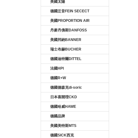
美國太陽
德國泛音FEIN SECECT
美國PROPORTION AIR
丹麥丹佛斯DANFOSS
美國邦納BANNER
瑞士布赫BUCHER
德國迪特爾DITTEL
法國HPI
德國R+W
德國德森克di-soric
日本喜開理CKD
德國哈威HAWE
德國品牌
美國美特斯MTS
德國SICK西克