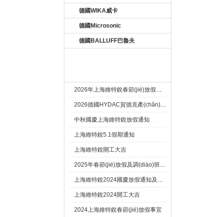
德國WIKA威卡
德國Microsonic
德國BALLUFF巴魯夫
新聞資訊 New
2026年上海維特銳春節(jié)放假通知及調(diào)班安排
2026德國HYDAC賀德克產(chǎn)品新到一批現(xiàn)貨
中秋國慶上海維特銳放假通知
上海維特銳5.1假期通知
上海維特銳開工大吉
2025年春節(jié)放假及調(diào)班事宜
上海維特銳2024國慶放假通知及調(diào)休安排
上海維特銳2024開工大吉
2024上海維特銳春節(jié)放假事宜