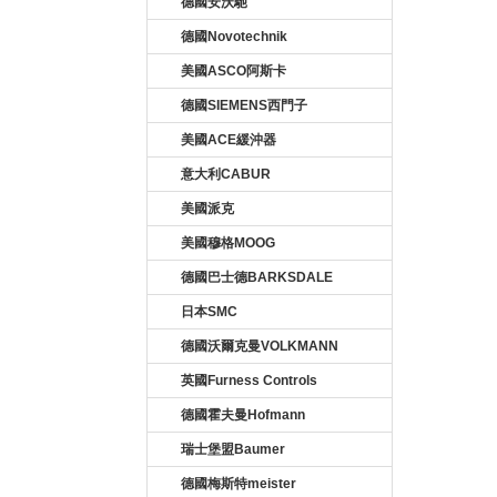
德國安沃馳
德國Novotechnik
美國ASCO阿斯卡
德國SIEMENS西門子
美國ACE緩沖器
意大利CABUR
美國派克
美國穆格MOOG
德國巴士德BARKSDALE
日本SMC
德國沃爾克曼VOLKMANN
英國Furness Controls
德國霍夫曼Hofmann
瑞士堡盟Baumer
德國梅斯特meister