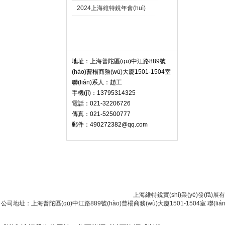
2024上海維特銳年會(huì)
聯(lián)系我們 Contact
地址：上海普陀區(qū)中江路889號
(hào)曹楊商務(wù)大廈1501-1504室
聯(lián)系人：趙工
手機(jī)：13795314325
電話：021-32206726
傳真：021-52500777
郵件：490272382@qq.com
首 頁
|
關(guān
上海維特銳實(shí)業(yè)發(fā)展有
公司地址：上海普陀區(qū)中江路889號(hào)曹楊商務(wù)大廈1501-1504室 聯(lián