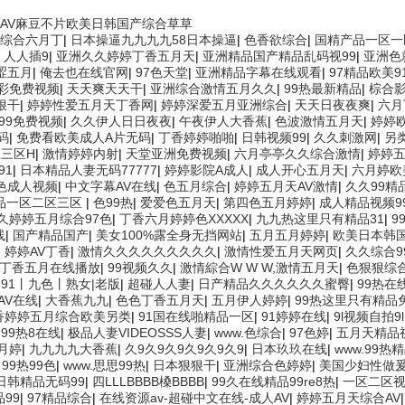
AV麻豆不片欧美日韩国产综合草草
综合六月丁
|
日本操逼九九九九58日本操逼
|
色香欲综合
|
国精产品一区一
|
人人插9
|
亚洲久久婷婷丁香五月天
|
亚洲精品国产精品乱码视99
|
亚洲色
涩五月
|
俺去也在线官网
|
97色天堂
|
亚洲精品字幕在线观看
|
97精品欧美
彩免费视频
|
天天爽天天干
|
亚洲综合激情五月久久
|
99热最新精品
|
棕合
狠干
|
婷婷性爱五月天丁香网
|
婷婷深爱五月亚洲综合
|
天天日夜夜爽
|
六月
.99免费视频
|
久久伊人日日夜夜
|
午夜伊人大香蕉
|
色波激情五月天
|
婷婷
码
|
免费看欧美成人A片无码
|
丁香婷婷啪啪
|
日韩视频99
|
久久刺激网
|
另
区三区H
|
激情婷婷内射
|
天堂亚洲免费视频
|
六月亭亭久久综合激情
|
婷婷
91
|
日本精品人妻无码77777
|
婷婷影院A成人
|
成人开心五月天
|
六月婷欧
色成人视频
|
中文字幕AV在线
|
色五月综合
|
婷婷五月天AV激情
|
久久99精
精品一区二区三区
|
色99热
|
爱爱色五月天
|
第四色五月婷婷
|
成人精品视频9
久婷婷五月综合97色
|
丁香六月婷婷色XXXXX
|
九九热这里只有精品31
|
9
线
|
国产精品国产
|
美女100%露全身无挡网站
|
五月五月婷婷
|
欧美日本韩
|
婷婷AV丁香
|
激情久久久久久久久久久
|
激情性爱五月天网页
|
久久综合9
丁香五月在线播放
|
99视频久久
|
激情綜合W W W,激情五月天
|
色狠狠综
|
91丨九色丨熟女|老版
|
超碰人人妻
|
日产精品久久久久久久蜜臀
|
99热在
AV在线
|
大香蕉九九
|
色色丁香五月天
|
五月伊人婷婷
|
99热这里只有精品
香婷婷五月综合欧美另类
|
91国在线啪精品一区
|
91婷婷在线
|
9l视频自拍9
|
99热8在线
|
极品人妻VIDEOSSS人妻
|
www.色综合
|
97色婷
|
五月天精品
月婷
|
九九九九大香蕉
|
久9久9久9久9久9久9
|
日本玖玖在线
|
www.99热
|
99热99色
|
www.思思99热
|
日本狠狠干
|
亚洲综合色婷婷
|
美国少妇性做
日韩精品无码99
|
四LLLBBBB槡BBBB
|
99久在线精品99re8热
|
一区二区
99
|
97精品综合
|
在线资源av-超碰中文在线-成人AV
|
婷婷五月天综合AV