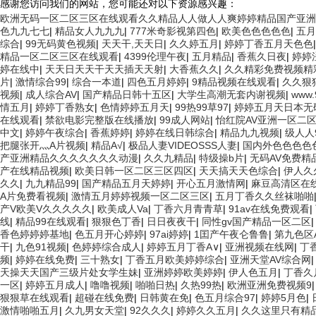
感谢您访问我们的网站，您可能还对以下资源感兴趣：
欧洲无码一区二区三区在线观看久久精品人人做人人爽婷婷精品国产亚洲
色九九七七
|
精品女人九九九
|
777米奇影视第四色
|
欧美色色色色色
|
五月
综合
|
99无码黄色视频
|
天天干,天天日
|
久久婷五月
|
婷婷丁香五月天色色
精品一区二区三区在线观看
|
4399伦理午夜
|
五月精品
|
香蕉久日夜
|
婷婷
婷在线中
|
天天日天天干天天插天天射
|
大香蕉久久
|
久久精彩免费视频精
片
|
激情综合99
|
综合一本道
|
四色五月婷婷
|
9精品视频在线观看
|
久久狠
视频
|
成人综合AV
|
国产精品日韩十五区
|
大学生高潮无套内谢视频
|
www
情五月
|
婷婷丁香熟女
|
色情婷婷五月天
|
99热99草97
|
婷婷五月天日本无
在线观看
|
禁欲电影完整版在线播放
|
99成人网站
|
怡红院AV亚洲一区二
中文
|
婷婷午夜综合
|
香蕉婷婷
|
婷婷在线日韩综合
|
精品九九视频
|
级人人
把腿张开灬A片视频
|
精品A√
|
极品人妻VIDEOSSS人妻
|
国内外色色色色
产亚洲精品久久久久久久久动漫
|
久久九精品
|
特级操b片
|
无码AV免费
产在线精品视频
|
欧美日韩一区二区三区四区
|
天天搞天天色综合
|
伊人久
久久
|
九九精品99
|
国产精品五月天婷婷
|
开心五月激情网
|
麻豆高清区在
A片免费看视频
|
激情五月婷婷视频一区二区三区
|
五月丁香久久丝袜啪啪
产V欧美V久久久久久
|
欧美成人Va
|
丁香六月青青草
|
91av在线免费观看
|
线
|
精品99在线观看
|
狠狠色丁香
|
日日夜夜干
|
同性gv国产精品一区二区
香色婷婷婷基地
|
色五月开心婷婷
|
97ai婷婷
|
1囯产午夜仑鲁鲁
|
第九色区
干
|
九色91视频
|
色婷婷综合成人
|
婷婷五月丁香A∨
|
亚洲视频在线网
|
丁
频
|
婷婷在线免费
|
三十熟女
|
丁香五月欧美婷婷综合
|
亚洲天堂AV综合网
天操天天国产三级片处女学生妹
|
亚洲婷婷欧美婷婷
|
伊人色五月
|
丁香久
一区
|
婷婷五月成人
|
噜噜视频
|
啪啪日热
|
久热99热
|
欧洲亚洲免费视频9
狠狠草在线观看
|
超碰在线免费
|
日韩黄在免
|
色五月综合97
|
婷婷5月色
|
激情啪啪五月
|
久九男女天堂
|
92久久久
|
婷婷久久五月
|
久久这里只有精品