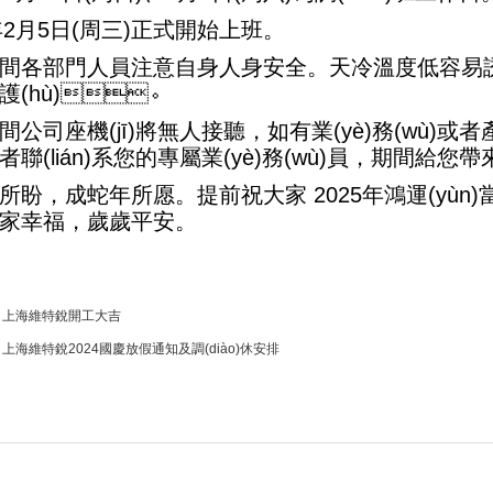
5年2月5日(周三)正式開始上班。
間各部門人員注意自身人身安全。天冷溫度低容易誘發(
護(hù)。
公司座機(jī)將無人接聽，如有業(yè)務(wù)或者產(
聯(lián)系您的專屬業(yè)務(wù)員，期間給您帶
所盼，成蛇年所愿。提前祝大家 2025年鴻運(yùn)當
，闔家幸福，歲歲平安。
：
上海維特銳開工大吉
：
上海維特銳2024國慶放假通知及調(diào)休安排