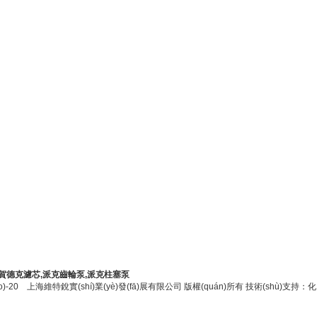
回首頁
|
管理登陸
,賀德克濾芯,派克齒輪泵,派克柱塞泵
)-20
上海維特銳實(shí)業(yè)發(fā)展有限公司 版權(quán)所有 技術(shù)支持：
化