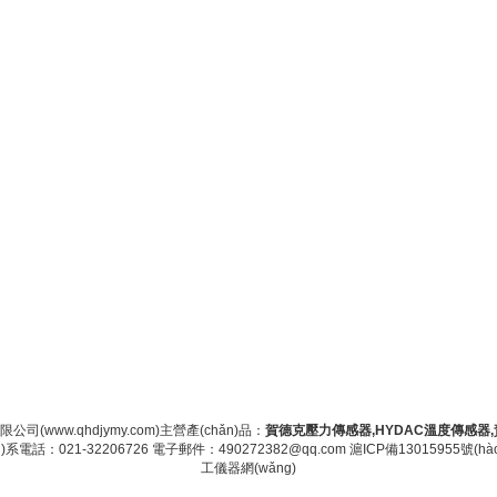
)于公司
|
人才招聘
|
聯(lián)系我們
|
下載中心
|
網(wǎng)站地圖
|
返
限公司(www.qhdjymy.com)主營產(chǎn)品：
賀德克壓力傳感器,HYDAC溫度傳感器
)系電話：021-32206726 電子郵件：490272382@qq.com
滬ICP備13015955號(hào
工儀器網(wǎng)