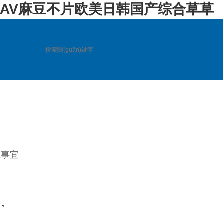
AV麻豆不片欧美日韩国产综合草草
聯(lián)系方式
訪客留言
)班事宜
假。
。