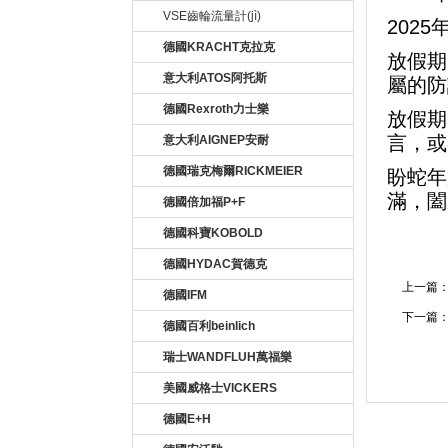
VSE齒輪流量計(jì)
202
德國KRACHT克拉克
放假期
意大利ATOS阿托斯
屬的防
德國Rexroth力士樂
放假期間
言，或者
意大利AIGNEP安耐
德國瑞克梅爾RICKMEIER
盼蛇年
滿
德國倍加福P+F
德國科寶KOBOLD
德國HYDAC賀德克
上一篇
德國IFM
下一篇
德國百利beinlich
瑞士WANDFLUH萬福樂
美國威格士VICKERS
德國E+H