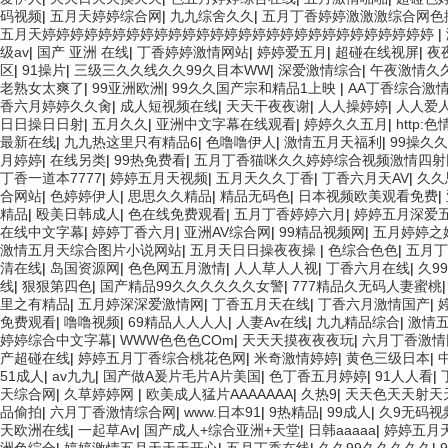
码视频
|
五月天婷婷综合网
|
九九综舍久久
|
五月丁香婷婷激激激综合网色
五月天婷婷婷婷婷婷婷婷婷婷婷婷婷婷婷婷婷婷婷婷婷婷婷婷婷婷婷婷
|
级av
|
国产 亚洲 在线
|
丁香婷婷激情网站
|
婷婷爱五月
|
超碰在线视屏
|
夜
区
|
91操片
|
三级三久久线久久99久目本WW
|
深爱激情综合
|
午夜激情久
老熟女太爽了
|
99亚洲欧洲
|
99久久国产宗和精品1上映
|
AA丁香综合激
香六月婷婷久久肏
|
成人短视频在线
|
天天干夜夜谢
|
人人操婷婷
|
人人爱
日日操日日射
|
五月久久
|
亚洲中文字幕在线观看
|
婷婷久久五月
|
http:
最新在线
|
九九热这里只有精品6
|
色噜噜伊人
|
激情五月天福利
|
99操久久
月婷婷
|
在线另类
|
99热免费看
|
五月丁香猫咪久久婷婷综合视频激情四射
丁香一道本7777
|
婷婷五月天视频
|
五月天久久丁香
|
丁香六月天AV
|
久久
合网站
|
色婷婷伊人
|
思思久久精品
|
精品无码色
|
日本视频欧美观看免费
|
精品
|
殴美日韩成人
|
色在线免费观看
|
五月丁香婷婷六月
|
婷婷五月深爱
在线中文字幕
|
婷婷丁香六月
|
亚洲AV综合网
|
99精品视频网
|
五月婷婷之
激情五月天综合图片小说网站
|
五月天日日操夜夜操
|
色综合色色
|
五月丁
清在线
|
岛国资源网
|
色色网五月激情
|
人人草人人视
|
丁香六月在线
|
久9
线
|
狠狠第四色
|
国产精品99久久久久久久女警
|
777精品久无码人妻蜜桃
里之有精品
|
五月婷深深爱激情网
|
丁香五月天在线
|
丁香六月激情国产
|
免费观看
|
噜噜视频
|
69精品人人人人
|
人妻Av在线
|
九九精品综合
|
激情五
婷婷综合中文字幕
|
WWW色色色COm
|
天天天摸夜夜夜玩
|
六月丁香激情
产超碰在线
|
婷婷五月丁香综合桃花色网
|
米奇激情婷婷
|
黄色三级日本
|
51成人
|
av九九
|
国产做A爰片毛片A片美国
|
色丁香五月婷婷
|
91人人看
|
天综合网
|
久草婷婷网
|
欧美成人猛片AAAAAAA
|
久热9
|
天天色天天射天
品偷拍
|
六月丁香激情综合网
|
www.日本91
|
9热精品
|
99成人
|
久9无码视
天欧洲在线
|
一起草Av
|
国产成人+综合亚洲+天堂
|
日韩aaaaa
|
婷婷五月