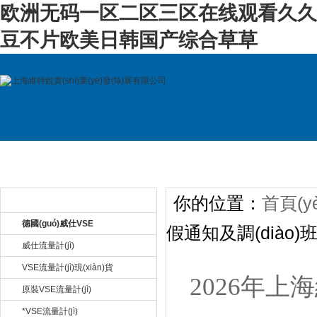
欧洲无码一区二区三区在线观看久久
豆不片欧美日韩国产综合草草
首 頁(yè)
關(guān)于公司
產(chǎn)品展示
新
你的位置：
首頁(yè
產(chǎn)品目錄 Product
德國(guó)威仕VSE
假通知及調(diào)
威仕流量計(jì)
VSE流量計(jì)現(xiàn)貨
2026年上海
原裝VSE流量計(jì)
*VSE流量計(jì)