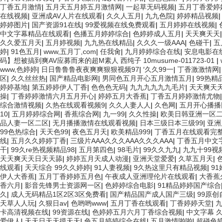
丁香五月激情
|
五月天五月婷五月激情网
|
一起草无码视频
|
五月丁香爱婷
在线视频
|
亚洲成AV人片在线观看
|
久久人五月
|
九九色院
|
婷婷精品视频
婷婷图片
|
国产资源91在线
|
99爱视频在线免费观看
|
五月婷婷在线视频
|
中文字幕精品在线观看
|
色播五月婷婷综合
|
色婷婷成人五月
|
天天爽天天
久久爱五月天
|
五月婷视频
|
九九热在线精品
|
久久久一级AAA
|
色碰干
|
五
婷
|
91色五月
|
www,五月丁,com
|
任我肏
|
九月婷婷综合在线
|
安息电影在
码】想被搞到爽AV应募而来的超M素人 西纯子 10musume-011723-01
|
www,色婷婷
|
日日鲁鲁鲁夜夜爽爽狠狠视频97
|
′久久99一
|
丁香激激情网
区
|
久久丝丝热
|
国产精品电影网
|
男同色五月开心五月激情五月
|
99热精
婷婷基地
|
第五婷婷伊人丁香
|
色色色无码
|
九九九九九九毛片
|
天天爽天
操
|
丁香婷婷激情六月五月开心
|
婷婷五月大香蕉
|
丁香五月婷婷激情尤物
综合激情视频
|
久热在线观看视频9
|
久久人妻人人
|
久色网
|
五月开心播播
10
|
五月婷婷综合网
|
香蕉综合网
|
九一99
|
久久性操
|
欧美日韩亚洲一区
品人妻一区二区
|
无月播播激情在线观看视频
|
日本三级日本三级99
|
亚洲
99色热综合
|
天天色99
|
夜色五月天
|
欧美精品999
|
丁香五月在线观看完
线
|
五月久久婷婷丁香
|
三级片AAA久久久AAA久久久AAA
|
丁香五月中文
干
|
99久re热视频精品98
|
五月第四色
|
98毛片
|
99久久九九
|
九九十99视
天天爽天天日天天舔
|
婷婷五月天成人动漫
|
亚洲天堂爱爱
|
久草五月天
|
线观看
|
天天综合 99久久婷婷
|
91人妻视频
|
9久热这里只有精品视频
|
9
伊人大香蕉
|
五月丁香婷婷五月色
|
午夜成人亚洲理伦片在线观看
|
大香蕉
香六月
|
影音先锋男士资源网一区
|
色婷婷综合电影
|
91精品婷婷国产综合
久
|
成人无码精品1区2区3区免费看
|
国产精品国产成人国产三级
|
99原
天草人人玩
|
久狠日av
|
色哟哟www
|
五月丁香在线观看
|
丁香婷婷天堂
|
九
卡高清视频在线
|
99资源在线
|
色婷婷五月六月丁香综合视频
|
中文字幕 久
爱伊人
|
天天日天天摸天天
|
色五月婷婷综合在线
|
五月激情啪啪
|
超碰色