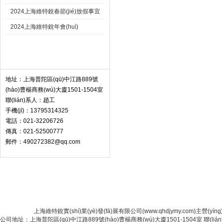
2024上海維特銳春節(jié)放假事宜
2024上海維特銳年會(huì)
聯(lián)系我們 Contact
地址：上海普陀區(qū)中江路889號
(hào)曹楊商務(wù)大廈1501-1504室
聯(lián)系人：趙工
手機(jī)：13795314325
電話：021-32206726
傳真：021-52500777
郵件：490272382@qq.com
首 頁(yè)
|
關(guān)于公司
|
人才招聘
|
聯(lián
上海維特銳實(shí)業(yè)發(fā)展有限公司(www.qhdjymy.com)主營(yíng
公司地址：上海普陀區(qū)中江路889號(hào)曹楊商務(wù)大廈1501-1504室 聯(lián)