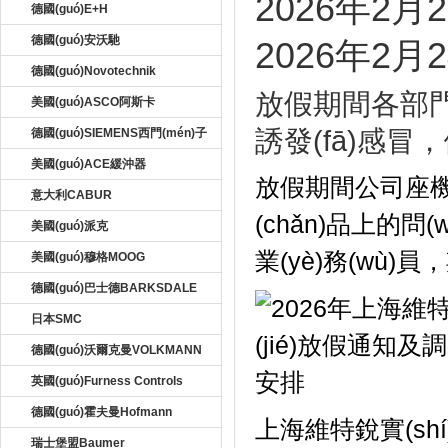
2026年2月2
德國(guó)E+H
德國(guó)安沃馳
2026年2月
德國(guó)Novotechnik
放假期間各部門(
美國(guó)ASCO阿斯卡
誘發(fā)感冒
德國(guó)SIEMENS西門(mén)子
美國(guó)ACE緩沖器
放假期間公司座機(jī)
意大利CABUR
(chǎn)品上的問(w
美國(guó)派克
業(yè)務(wù)員
美國(guó)穆格MOOG
德國(guó)巴士德BARKSDALE
日本SMC
德國(guó)沃爾克曼VOLKMANN
英國(guó)Furness Controls
德國(guó)霍夫曼Hofmann
上海維特銳實(shí)
瑞士堡盟Baumer