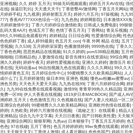
亚洲视频
|
久久 婷婷 五月天
|
99操无码视频观看
|
婷婷五月天AV在线
|
强
在线
|
操逼巨乳91
|
天天透天天干
|
丁香密臀AV激情网
|
丁香五月天网站
|
月婷婷手机
|
九九视屏
|
婷婷射图五月天
|
婷婷六月五月
|
97操视频
|
九九9
777
|
香蕉AV777XXX色综合一区
|
九九色热
|
婷婷网影院
|
日本激情ⅩXX
月婷婷激情中文
|
丁香六月婷婷综合激情欧美
|
日韩成人免费电影
|
99狠
乱码大黄AA片
|
色域五月丁香
|
色情丁香五月天
|
丁香网站
|
青吴乐视频
|
99久久99精品免观看软件
|
婷婷精品
|
日日综合网
|
性爱激情综合网
|
性色
色色婷婷丁香
|
成人婷99最新
|
色五月天.con
|
午夜 外网 精品 在线
|
五月
雪视频
|
久久538
|
五月婷婷深深爱
|
色播激情婷婷
|
9999热在线
|
丁香久久
丁香色色网
|
思思热精品在线视频
|
91久久婷婷
|
pom538精品视频
|
五月
啪啪啪
|
日韩精品色
|
人妻激情在线
|
影音先锋91在线资源站
|
99综合网
|
洲久久婷婷
|
婷婷午夜天
|
婷婷性爱视频在线
|
亚洲久久婷婷
|
激情伍月 欧
香在线
|
无码动漫av
|
96自拍视频九色在线观看
|
久久久久网站
|
99久久大
情婷婷黄色五月
|
五月婷综合性中心
|
99蜜桃臀久久久欧美精品网站
|
人人
成什么了
|
五月婷婷激情
|
操日本99
|
亚洲色 视频
|
懂色av粉嫩av蜜臀av
|
洲色另类
|
天天色天天爱天天舔
|
九九热在线99
|
丁香六月婷婷综合网
|
婷
久
|
九九99在线免费在线观看视频
|
激情99
|
青青草99热久久精品国
|
亚洲
免费一区99
|
伊人大香蕉在线视频
|
1819岁日本MACBOOK
|
国产成人AV
洲婷婷,五月天
|
色色激情五月
|
久色视频在线
|
国产人妻人伦精品一区二
亚洲综合色婷婷
|
99蜜桃臀久久久欧美精品网站
|
亚洲欧州色情在线观看
|
婷婷
|
久热欧美
|
婷婷六月激情在线视频
|
《诡秘之主》在线观看
|
精品人
亚洲精品
|
综合九九中文字幕
|
天天日日夜夜
|
国产日韩欧美性爱
|
天天狠
啪
|
亚洲综合网区
|
狠狠草网
|
九热av
|
日本狠狠干
|
丁香五月五月婷婷
|
色
色色
|
97在线碰
|
五月丁香性
|
色五月婷婷婷婷
|
99er免费在线观看
|
婷婷
片
|
天天狠天天叉
|
丁香伊人激情
|
成人看片网站
|
色色色国产
|
婷婷六月伊