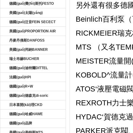
另外還有很多德國(g
德國(guó)費(fèi)斯托FESTO
美國(guó)太陽(yáng)
Beinlich百利
德國(guó)泛音FEIN SECECT
RICKMEIER
美國(guó)PROPORTION AIR
丹麥丹佛斯DANFOSS
MTS （又名TEM
美國(guó)邦納BANNER
瑞士布赫BUCHER
MEISTER流量開(k
德國(guó)迪特爾DITTEL
KOBOLD^流量計(jì
法國(guó)HPI
德國(guó)R+W
ATOS‘液壓電磁閥
德國(guó)德森克di-soric
REXROTH力士樂
日本喜開(kāi)理CKD
德國(guó)哈威HAWE
HYDAC‘賀德克過
德國(guó)品牌
PARKER派克閥、
美國(guó)美特斯MTS