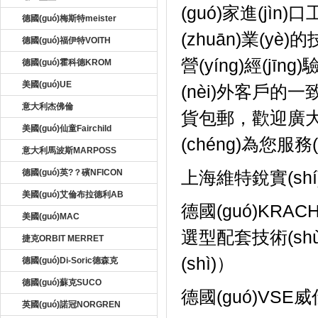
(guó)家進(jìn
德國(guó)梅斯特meister
(zhuān)業(yè)的
德國(guó)福伊特VOITH
營(yíng)經(jīn
德國(guó)霍科德KROM
美國(guó)UE
(nèi)外客戶的一致
意大利杰佛倫
貨包郵，歡迎廣大
美國(guó)仙童Fairchild
(chéng)為您服
意大利馬波斯MARPOSS
德國(guó)英?？礗NFICON
上海維特銳實(shí)
美國(guó)艾倫布拉德利AB
德國(guó)KRAC
美國(guó)MAC
選型配套技術(shù
捷克ORBIT MERRET
(shì)）
德國(guó)Di-Soric德森克
德國(guó)蘇克SUCO
德國(guó)VSE
英國(guó)諾冠NORGREN