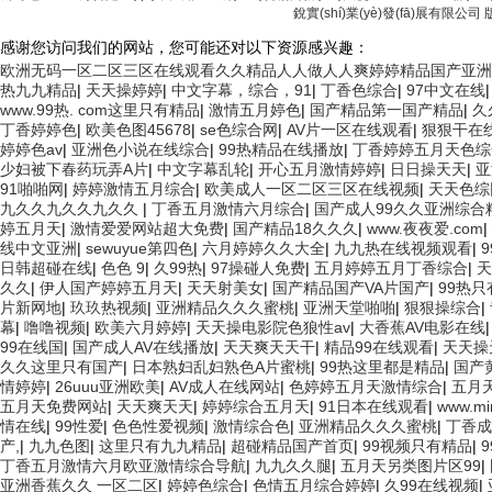
銳實(shí)業(yè)發(fā)展有限公司
感谢您访问我们的网站，您可能还对以下资源感兴趣：
欧洲无码一区二区三区在线观看久久精品人人做人人爽婷婷精品国产亚洲
热九九精品
|
天天操婷婷
|
中文字幕，综合，91
|
丁香色综合
|
97中文在线
www.99热. com这里只有精品
|
激情五月婷色
|
国产精品第一国产精品
|
久
丁香婷婷色
|
欧美色图45678
|
se色综合网
|
AV片一区在线观看
|
狠狠干在
婷婷色av
|
亚洲色小说在线综合
|
99热精品在线播放
|
丁香婷婷五月天色综
少妇被下春药玩弄A片
|
中文字幕乱轮
|
开心五月激情婷婷
|
日日操天天
|
亚
91啪啪网
|
婷婷激情五月综合
|
欧美成人一区二区三区在线视频
|
天天色综
九久久九久久九久久
|
丁香五月激情六月综合
|
国产成人99久久亚洲综合
婷五月天
|
激情爱爱网站超大免费
|
国产精品18久久久
|
www.夜夜爱.com
|
线中文亚洲
|
sewuyue第四色
|
六月婷婷久久大全
|
九九热在线视频观看
|
日韩超碰在线
|
色色 9
|
久99热
|
97操碰人免费
|
五月婷婷五月丁香综合
|
天
久久
|
伊人国产婷婷五月天
|
天天射美女
|
国产精品国产VA片国产
|
99热只
片新网地
|
玖玖热视频
|
亚洲精品久久久蜜桃
|
亚洲天堂啪啪
|
狠狠操综合
|
幕
|
噜噜视频
|
欧美六月婷婷
|
天天操电影院色狼性av
|
大香蕉AV电影在线
99在线国
|
国产成人AV在线播放
|
天天爽天天干
|
精品99在线观看
|
天天操
久久这里只有国产
|
日本熟妇乱妇熟色A片蜜桃
|
99热这里都是精品
|
国产
情婷婷
|
26uuu亚洲欧美
|
AV成人在线网站
|
色婷婷五月天激情综合
|
五月
五月天免费网站
|
天天爽天天
|
婷婷综合五月天
|
91日本在线观看
|
www.m
情在线
|
99性爱
|
色色性爱视频
|
激情综合色
|
亚洲精品久久久蜜桃
|
丁香成
产,
|
九九色图
|
这里只有九九精品
|
超碰精品国产首页
|
99视频只有精品
|
丁香五月激情六月欧亚激情综合导航
|
九九久久腿
|
五月天另类图片区99
|
亚洲香蕉久久 一区二区
|
婷婷色综合
|
色情五月综合婷婷
|
久99在线视频
|