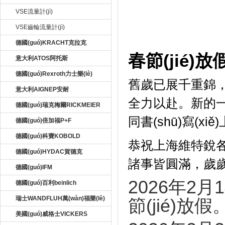
VSE流量計(jì)
VSE齒輪流量計(jì)
20
德國(guó)KRACHT克拉克
春節(jié)
意大利ATOS阿托斯
德國(guó)Rexroth力士樂(lè)
舊歲已展千重錦
意大利AIGNEP安耐
全力以赴。新的一年20
德國(guó)瑞克梅爾RICKMEIER
同書(shū)寫(xi
德國(guó)倍加福P+F
德國(guó)科寶KOBOLD
恭祝上海維特銳各位合
德國(guó)HYDAC賀德克
諸事皆圓滿，歲歲
德國(guó)IFM
2026年2月
德國(guó)百利beinlich
瑞士WANDFLUH萬(wàn)福樂(lè)
節(jié)放假
美國(guó)威格士VICKERS