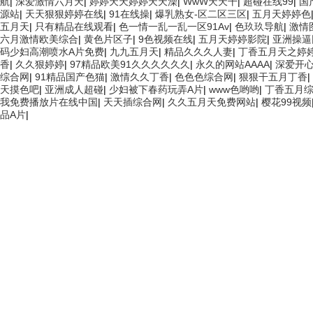
航
|
深爱激情六月天
|
婷婷天天婷婷天天澡
|
WwW天天干
|
超碰在线99
|
国
源站
|
天天狠狠婷婷在线
|
91在线操
|
爆乳熟女-区二区三区
|
五月天婷婷色
五月天
|
只有精品在线观看
|
色一情一乱一乱一区91Av
|
色玖玖导航
|
激情
六月激情欧美综合
|
黄色片区子
|
9色视频在线
|
五月天婷婷影院
|
亚洲操逼
码少妇高潮喷水A片免费
|
九九五月天
|
精品久久久人妻
|
丁香五月天之婷
香
|
久久狠婷婷
|
97精品欧美91久久久久久久
|
永久的网站AAAA
|
深爱开
综合网
|
91精品国产色猫
|
激情久久丁香
|
色色色综合网
|
狠狠干五月丁香
|
天摸色吧
|
亚洲成人超碰
|
少妇被下春药玩弄A片
|
www色哟哟
|
丁香五月
我免费播放片在线中国
|
天天插综合网
|
久久五月天免费网站
|
樱花99视频
品A片
|