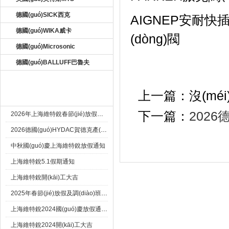
德國(guó)SICK西克
AIGNEP安耐快插接頭
德國(guó)WIKA威卡
(dòng)閥
德國(guó)Microsonic
德國(guó)BALLUFF巴魯夫
上一篇：沒(méi
新聞資訊 New
下一篇：
2026
2026年上海維特銳春節(jié)放假通知及調(diào)班安排
2026德國(guó)HYDAC賀德克產(chǎn)品新到一批現(xiàn)貨
中秋國(guó)慶上海維特銳放假通知
上海維特銳5.1假期通知
上海維特銳開(kāi)工大吉
2025年春節(jié)放假及調(diào)班事宜
上海維特銳2024國(guó)慶放假通知及調(diào)休安排
上海維特銳2024開(kāi)工大吉