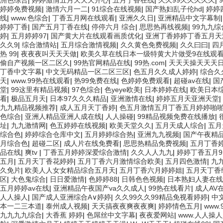
洲色综合
|
婷婷激情五月天天天开心
|
五月丁香在线
|
久久99久久久久久
|
婷婷免费视频
|
激情六月一二
|
91综合在线视频
|
国产熟妇乱子伦hd
|
婷婷
线
|
www.色综合
|
丁香五月网在线观看
|
亚洲久久日
|
亚洲精品中文字幕制
婷婷丁香
|
国产五月丁香在线
|
停停六月 综合
|
思思热再线视频
|
99九九
婷
|
五月婷婷97
|
国产黄大片在线观看画质优化
|
亚洲丁香婷婷丁香五月天
久久9
|
综合激情站
|
五月综合激情视频
|
久久黄色免费视频
|
久久曰曰
|
四
热 99
|
夜夜夜叫天天天做
|
欧美久草在线日本一级特黄大片做受9在线观
偷自产视频一区二区久
|
99热官网精品在线
|
99热.com
|
天天天操天天天
丁香中文字幕
|
中文无码精品一区二区三区
|
色五月久久成人婷婷
|
综合久
天
|
www.99热在线观看
|
热99免费在线
|
色婷婷免费观看
|
超碰av在线
|
国
堂
|
99这里有精品视频
|
97色综合
|
色yeye欧美
|
日本婷婷在线
|
欧美日本
看
|
极品五月天
|
日本97久久久精品
|
亚洲激情在线
|
婷婷五月天亚洲天堂
|
九九精品视频推荐
|
成人五月天丁香婷
|
色五月激情五月丁香五月婷婷啪
色综合
|
亚洲人精品亚洲人成在线
|
人人操碰
|
99精品视频免费在线播放
|
址
|
九九激情网
|
色五婷婷在线视频
|
欧美天堂久久
|
五月天成人综合
|
五月
综合色
|
婷婷综合仓库中文
|
五月婷婷综合热
|
亚洲九九视频
|
国产午夜精
月综合色
|
超碰二区
|
成人片在线免费看
|
思思热精品免费视频
|
五月丁香
品在线
|
爽tv
|
丁香五月婷婷深爱综合激情
|
久久人人九九
|
婷婷丁香五月9
五月
|
五月天丁香花婷婷
|
五月丁香六月激情综合欧美
|
五月四色激情
|
九
久免片
|
欧美人人女女精品综合五月天
|
五月丁香六月婷婷姐
|
五月天丁香
区
|
大色鬼综合
|
日日爱激情
|
色婷婷88
|
日韩色色视频
|
日本熟妇人妻在线
五月婷婷av在线
|
亚洲精品午夜国产va久久成人
|
99热在线看片
|
成人AV
人人操人
|
国产成人亚洲综合A∨婷婷
|
久久99久久99精品免视看婷婷
|
中
本一二三本道
|
泰州成人视频
|
天天搞夜夜爽夜夜爽
|
婷婷情色五月
|
www
九九九九综合
|
大香蕉 婷婷
|
色屌丝中文字幕
|
夜夜爱网站
|
www.人人操